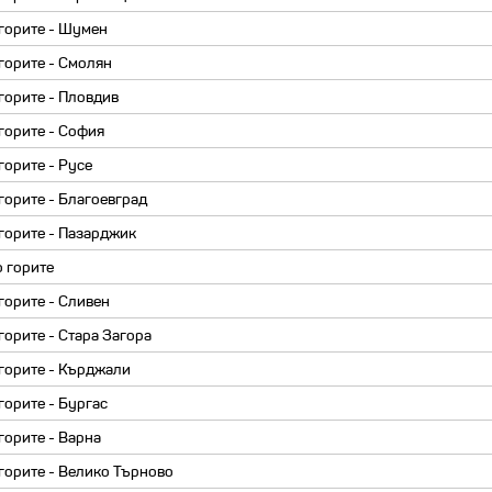
горите - Шумен
горите - Смолян
горите - Пловдив
горите - София
горите - Русе
горите - Благоевград
горите - Пазарджик
 горите
горите - Сливен
горите - Стара Загора
горите - Кърджали
горите - Бургас
горите - Варна
горите - Велико Търново