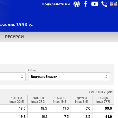
Подкрепете ни
РЕСУРСИ
Област:
17 ИНСТИТУЦИИ
ЧАСТ A
ЧАСТ B
ЧАСТ C
ДРУГИ
ОБЩА
(max 22.5)
(max 27.2)
(max 19.5)
(max 8.5)
(max 77.7)
18.5
18.5
11.0
7.0
55.0
19.8
16.1
7.5
8.5
51.9