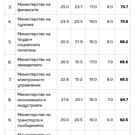
Министерство на
3.
25.0
23.7
17.0
8.0
73.7
финансите
Министерство на
4.
23.3
20.3
19.0
8.0
70.6
туризма
Министерство на
труда и
5.
20.3
21.9
16.0
8.0
66.2
социалната
политика
Министерство на
6.
26.0
15.5
17.0
7.0
65.5
земеделието
Министерство на
7.
електронното
22.8
15.2
19.0
8.0
65.0
управление
Министерство на
8.
икономиката и
21.6
20.1
16.0
7.0
64.7
индустрията
Министерство на
9.
транспорта и
20.0
20.5
16.0
6.0
62.5
съобщенията
Министерство на