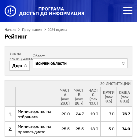
>
>
Начало
Проучвания
2024 година
Рейтинг
Вид на
Област:
институцията:
20 ИНСТИТУЦИИ
ЧАСТ
ЧАСТ
ЧАСТ
ДРУГИ
ОБЩА
A
B
C
(max
(max
(max
(max
(max
8.5)
80.2)
26.0)
26.7)
19.0)
Министерство на
1.
26.0
24.7
19.0
7.0
76.7
отбраната
Министерство на
2.
25.5
25.5
18.0
5.0
74.0
правосъдието